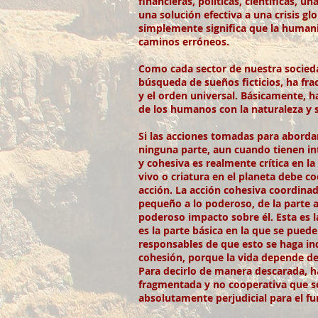
financieras, políticas, científicas, u
una solución efectiva a una crisis g
simplemente significa que la human
caminos erróneos.
Como cada sector de nuestra sociedad 
búsqueda de sueños ficticios, ha fr
y el orden universal. Básicamente, h
de los humanos con la naturaleza y s
Si las acciones tomadas para abordar
ninguna parte, aun cuando tienen in
y cohesiva es realmente crítica en la
vivo o criatura en el planeta debe 
acción. La acción cohesiva coordinad
pequeño a lo poderoso, de la parte a
poderoso impacto sobre él. Esta es l
es la parte básica en la que se pued
responsables de que esto se haga in
cohesión, porque la vida depende de e
Para decirlo de manera descarada, h
fragmentada y no cooperativa que so
absolutamente perjudicial para el fu