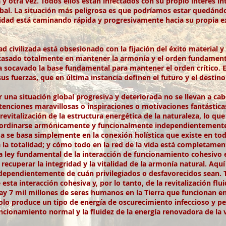
na y otra vez. Todos ellos están infectados con su propio interés i
lobal. La situación más peligrosa es que podríamos estar quedándo
idad está caminando rápida y progresivamente hacia su propia e
civilizada está obsesionado con la fijación del éxito material y l
acasado totalmente en mantener la armonía y el orden fundamenta
a socavado la base fundamental para mantener el orden crítico. E
us fuerzas, que en última instancia definen el futuro y el desti
 una situación global progresiva y deteriorada no se llevan a ca
tenciones maravillosas o inspiraciones o motivaciones fantástica
 revitalización de la estructura energética de la naturaleza, lo q
coordinarse armónicamente y funcionalmente independientemente 
a se basa simplemente en la conexión holística que existe en toda 
 la totalidad; y cómo todo en la red de la vida está completament
a ley fundamental de la interacción de funcionamiento cohesivo e
e recuperar la integridad y la vitalidad de la armonía natural. Aq
dependientemente de cuán privilegiados o desfavorecidos sean. 
sta interacción cohesiva y, por lo tanto, de la revitalización flu
ay 7 mil millones de seres humanos en la Tierra que funcionan e
lo produce un tipo de energía de oscurecimiento infeccioso y pe
ncionamiento normal y la fluidez de la energía renovadora de la v