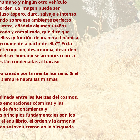
e humano y ningún otro vehículo
l orden. La imagen puede ser
uso áspero, duro, salvaje e intenso,
ndo sobre ese ambiente perfecto.
niestra, añádele algunos sueños
ticada y complicada, que dice que
elleza y función de manera dinámica
rmanente a partir de ella?" En la
a interrupción, desarmonía, desorden
 del ser humano se armoniza con la
 están condenadas al fracaso.
va creada por la mente humana. Si el
, siempre habrá las mismas
rdinada entre las fuerzas del cosmos,
as emanaciones cósmicas y las
es de funcionamiento y
s principios fundamentales son los
l equilibrio, el orden y la armonía
nos se involucraron en la búsqueda