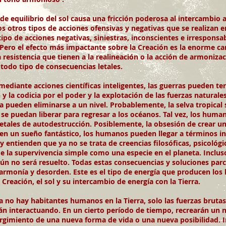
n de equilibrio del sol causa una fricción poderosa al intercambio
los otros tipos de acciones ofensivas y negativas que se realizan 
ipo de acciones negativas, siniestras, inconscientes e irrespons
 Pero el efecto más impactante sobre la Creación es la enorme ca
resistencia que tienen a la realineación o la acción de armonizac
 todo tipo de consecuencias letales.
ediante acciones científicas inteligentes, las guerras pueden 
 la codicia por el poder y la explotación de las fuerzas naturale
pueden eliminarse a un nivel. Probablemente, la selva tropical s
 se puedan liberar para regresar a los océanos. Tal vez, los hum
ales de autodestrucción. Posiblemente, la obsesión de crear un 
en un sueño fantástico, los humanos pueden llegar a términos i
 entienden que ya no se trata de creencias filosóficas, psicológica
e la supervivencia simple como una especie en el planeta. Incluso
n no será resuelto. Todas estas consecuencias y soluciones parc
esarmonía y desorden. Este es el tipo de energía que producen 
Creación, el sol y su intercambio de energía con la Tierra.
 hay habitantes humanos en la Tierra, solo las fuerzas brutas de
án interactuando. En un cierto período de tiempo, recrearán un
surgimiento de una nueva forma de vida o una nueva posibilidad.