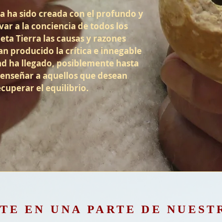
 ha sido creada con el profundo y
var a la conciencia de todos los
eta Tierra las causas y razones
n producido la crítica e innegable
ad ha llegado, posiblemente hasta
a enseñar a aquellos que desean
uperar el equilibrio.
TE EN UNA PARTE DE NUEST