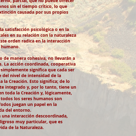
nterno, parcial, que no puede ofrecer
nos sin el tiempo crítico, lo que
xtinción causada por sus propios
a satisfacción psicológica o en la
les en su relación con la naturaleza
ste orden radica en la interacción
no humano.
bo de manera cohesiva, no llevarán a
s. La acción coordinada, cooperativa
ue simplemente significa que cada ser
del nivel de intensidad de la
la Creación. Esto significa; de lo
e integrado y, por lo tanto, tiene un
n toda la Creación y, lógicamente,
uí todos los seres humanos son
Todos juegan un papel en la
ida del entorno.
n una interacción descoordinada,
ligroso muy particular, que es
ida de la Naturaleza.