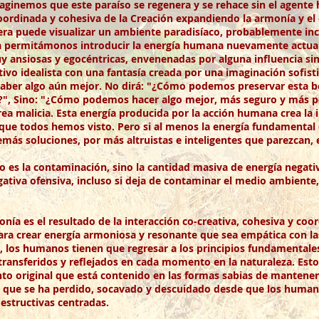
Imaginemos que este paraíso se regenera y se rehace sin el agent
 coordinada y cohesiva de la Creación expandiendo la armonía y e
era puede visualizar un ambiente paradisíaco, probablemente incl
ora permitámonos introducir la energía humana nuevamente actua
y ansiosas y egocéntricas, envenenadas por alguna influencia si
etivo idealista con una fantasía creada por una imaginación sofis
 haber algo aún mejor. No dirá: "¿Cómo podemos preservar esta b
la?", Sino: "¿Cómo podemos hacer algo mejor, más seguro y más pe
crea malicia. Esta energía producida por la acción humana crea l
 que todos hemos visto. Pero si al menos la energía fundamental
demás soluciones, por más altruistas e inteligentes que parezcan,
o es la contaminación, sino la cantidad masiva de energía negati
ativa ofensiva, incluso si deja de contaminar el medio ambiente
ía es el resultado de la interacción co-creativa, cohesiva y coo
Para crear energía armoniosa y resonante que sea empática con l
za, los humanos tienen que regresar a los principios fundamental
ansferidos y reflejados en cada momento en la naturaleza. Esto
o original que está contenido en las formas sabias de mantener e
, y que se ha perdido, socavado y descuidado desde que los huma
destructivas centradas.