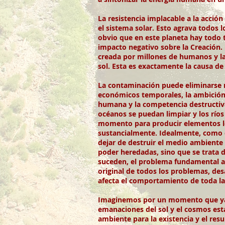
La resistencia implacable a la acció
el sistema solar. Esto agrava todos 
obvio que en este planeta hay todo t
impacto negativo sobre la Creación.
creada por millones de humanos y la 
sol. Esta es exactamente la causa de
La contaminación puede eliminarse m
económicos temporales, la ambición y
humana y la competencia destructiva 
océanos se puedan limpiar y los ríos
momento para producir elementos let
sustancialmente. Idealmente, como 
dejar de destruir el medio ambiente y
poder heredadas, sino que se trata d
suceden, el problema fundamental aú
original de todos los problemas, d
afecta el comportamiento de toda la 
Imaginemos por un momento que ya no
emanaciones del sol y el cosmos est
ambiente para la existencia y el re