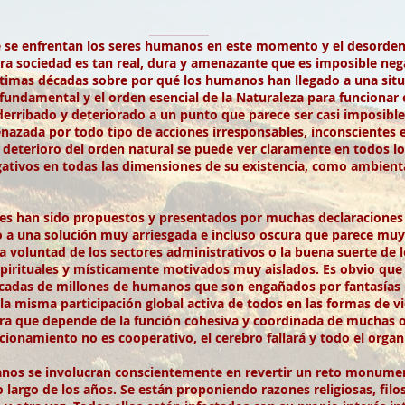
ue se enfrentan los seres humanos en este momento y el desorde
tra sociedad es tan real, dura y amenazante que es imposible neg
timas décadas sobre por qué los humanos han llegado a una situac
 fundamental y el orden esencial de la Naturaleza para funcionar 
ribado y deteriorado a un punto que parece ser casi imposible de
nazada por todo tipo de acciones irresponsables, inconscientes 
te deterioro del orden natural se puede ver claramente en todos 
ivos en todas las dimensiones de su existencia, como ambiental, 
es han sido propuestos y presentados por muchas declaraciones di
o a una solución muy arriesgada e incluso oscura que parece muy 
 voluntad de los sectores administrativos o la buena suerte de lo
irituales y místicamente motivados muy aislados. Es obvio que 
ocadas de millones de humanos que son engañados por fantasías 
 la misma participación global activa de todos en las formas de 
dora que depende de la función cohesiva y coordinada de muchas o
cionamiento no es cooperativo, el cerebro fallará y todo el orga
nos se involucran conscientemente en revertir un reto monumen
o largo de los años. Se están proponiendo razones religiosas, filo