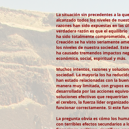
La situación sin precedentes a la q
alcanzado todos los niveles de nues
razones han sido expuestas en las úl
verdadera razón es que el equilibrio
ha sido totalmente comprometido, der
Creación se ha visto seriamente ame
los niveles de nuestra sociedad. Es
ha causado tremendos impactos negat
económica, social, espiritual y más.
Muchos intentos, razones y solucion
sociedad. La mayoría los ha reducid
han estado relacionadas con la buena
manera muy limitada, con grupos esp
desarrollada por las acciones equiv
soluciones efectivas que requerirían
el cerebro, la fuerza líder organiza
funcionar correctamente. Si este fun
La pregunta obvia es cómo los huma
con terribles efectos secundarios a l