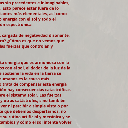
s sin precedentes e inimaginables,
 Esto parece estar fuera de lo
diantes más elementales, así como
energía con el sol y todo el
ión espectrónica.
 cargada de negatividad disonante,
ierra? ¿Cómo es que no vemos que
as fuerzas que controlan y
rta energía que es armoniosa con la
con el sol, el dador de la luz de la
sostiene la vida en la tierra se
e humanos es la causa más
olo trata de compensar esta energía
ión hay consecuencias catastróficas
re el sistema solar. Las fuerzas
y otras catástrofes, sino también
er ni percibir a simple vista o por
dice que debemos despertarnos, no
u rutina artificial y mecánica y se
ambios y cómo el sol intenta volver