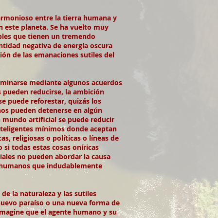
 armonioso entre la tierra humana y
en este planeta. Se ha vuelto muy
ables que tienen un tremendo
ntidad negativa de energía oscura
ión de las emanaciones sutiles del
terminarse mediante algunos acuerdos
s pueden reducirse, la ambición
e puede reforestar, quizás los
anos pueden detenerse en algún
mundo artificial se puede reducir
nteligentes mínimos donde aceptan
s, religiosas o políticas o líneas de
 si todas estas cosas oníricas
iales no pueden abordar la causa
los humanos que indudablemente
 la naturaleza y las sutiles
 nuevo paraíso o una nueva forma de
 Imagine que el agente humano y su