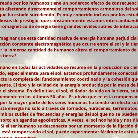
creada por los humanos tiene un poderoso efecto de consecuencia
está afectando directamente el comportamiento armonioso del sol.
 que ha estado sucediendo. Es muy conocido incluso por los estu
diosos de prestigio, que constantemente estamos intercambiando 
tromagnético de energía tiene grandes niveles sutiles de interacc
aginar que esta cantidad masiva de energía humana perjudicial,
acción constante electromagnética que ocurre entre el sol y la t
r la inmensa cantidad de humanos altera el comportamiento de l
 tierra?
mano en todas las actividades se resume en la producción de cie
do, especialmente para el sol. Estamos profundamente conectados 
ructura completa del funcionamiento coordinado y la cohesión que 
nte. El tipo y la calidad de la energía producida por la masa d
l sistema. En definitiva, el sol, el dador de vida en la tierra, s
vemente en los últimos 50 años. Es obvio que en esta compensac
a por la mayor parte de los seres humanos ha tenido un efecto sob
sta energía no solo a través de tornados, huracanes, terremotos 
ios sutiles de frecuencias y energías del sol que no se pueden v
bsorto en agendas egocéntricas. A veces, el sol nos habla y nos 
i el ser humano se desconecta por un momento de la fijación de s
está comportando el sol, puede experimentar fácilmente estos c
n tono armonioso .