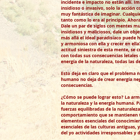
incidente e impacto no están allí. 
insidioso o invasivo, solo la acción
muy fantástica de imaginar. Cualqui
tanto como lo era al principio. Ah
Dale un par de siglos con mentes mu
insidiosos y maliciosos, dale un obj
más allá el ideal paradisíaco puede
y armoniosa con ella y crecer en el
actitud siniestra de esta mente, se 
con todas sus consecuencias letales
energía de la naturaleza, todas las 
Esto deja en claro que el problema n
humano no deja de crear energía neg
consecuencias.
¿Cómo se puede lograr esto? La armon
la naturaleza y la energía humana. 
fuerzas equilibradas de la naturale
comportamiento que se mantienen tr
elementos esenciales del conocimient
esenciales de las culturas antiguas
del yo actividades irresponsables y 