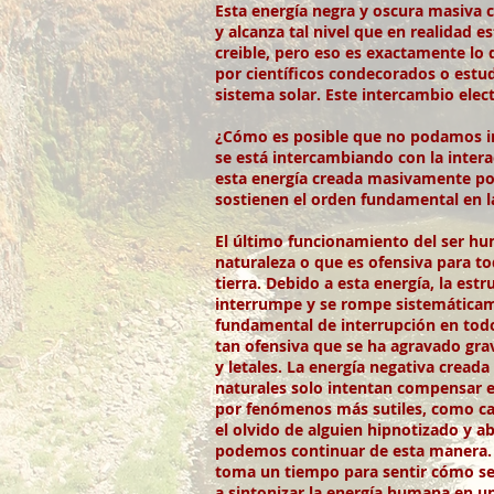
Esta energía negra y oscura masiva 
y alcanza tal nivel que en realidad 
creible, pero eso es exactamente lo
por científicos condecorados o estu
sistema solar. Este intercambio elec
¿Cómo es posible que no podamos im
se está intercambiando con la inter
esta energía creada masivamente po
sostienen el orden fundamental en la
El último funcionamiento del ser hu
naturaleza o que es ofensiva para to
tierra. Debido a esta energía, la est
interrumpe y se rompe sistemáticame
fundamental de interrupción en todo e
tan ofensiva que se ha agravado gra
y letales. La energía negativa cread
naturales solo intentan compensar e
por fenómenos más sutiles, como camb
el olvido de alguien hipnotizado y a
podemos continuar de esta manera. S
toma un tiempo para sentir cómo se 
a sintonizar la energía humana en u